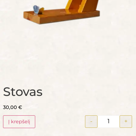
Stovas
30,00
€
-
+
Į krepšelį