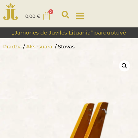
0,00
€
„Jamones de Juviles Lituania“ parduotuvė
Pradžia
/
Aksesuarai
/ Stovas