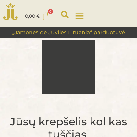
0,00
€
„Jamones de Juviles Lituania“ parduotuvė
Jūsų krepšelis kol kas
tuščias.