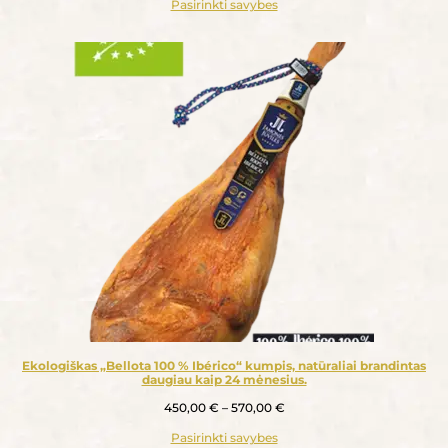
Pasirinkti savybes
Ekologiškas „Bellota 100 % Ibérico“ kumpis, natūraliai brandintas
daugiau kaip 24 mėnesius.
450,00
€
–
570,00
€
Pasirinkti savybes