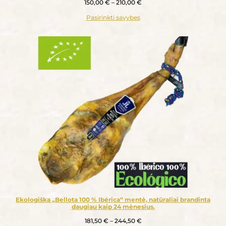
150,00
€
–
210,00
€
Pasirinkti savybes
Ekologiška „Bellota 100 % Ibérica“ mentė, natūraliai brandinta
daugiau kaip 24 mėnesius.
181,50
€
–
244,50
€