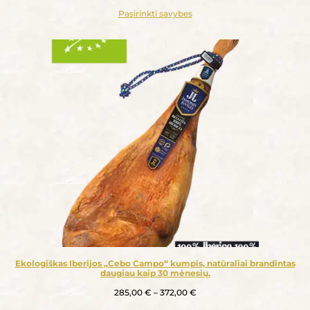
Pasirinkti savybes
Ekologiškas Iberijos „Cebo Campo“ kumpis, natūraliai brandintas
daugiau kaip 30 mėnesių.
285,00
€
–
372,00
€