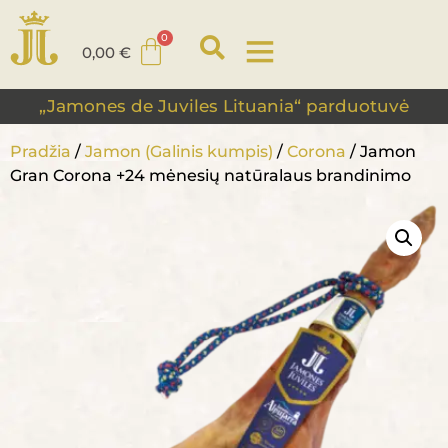
0,00
€
„Jamones de Juviles Lituania“ parduotuvė
Pradžia
/
Jamon (Galinis kumpis)
/
Corona
/ Jamon
Gran Corona +24 mėnesių natūralaus brandinimo