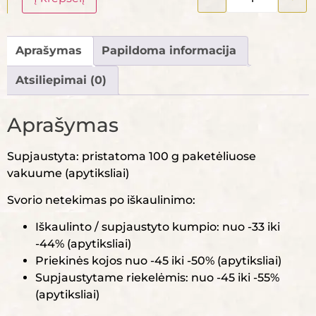
Aprašymas
Papildoma informacija
Atsiliepimai (0)
Aprašymas
Supjaustyta: pristatoma 100 g paketėliuose
vakuume (apytiksliai)
Svorio netekimas po iškaulinimo:
Iškaulinto / supjaustyto kumpio: nuo -33 iki
-44% (apytiksliai)
Priekinės kojos nuo -45 iki -50% (apytiksliai)
Supjaustytame riekelėmis: nuo -45 iki -55%
(apytiksliai)