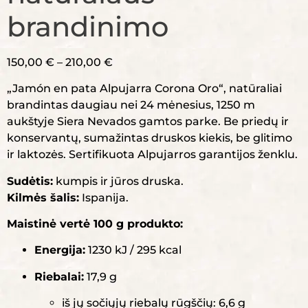
brandinimo
150,00
€
–
210,00
€
„Jamón en pata Alpujarra Corona Oro“, natūraliai
brandintas daugiau nei 24 mėnesius, 1250 m
aukštyje Siera Nevados gamtos parke. Be priedų ir
konservantų, sumažintas druskos kiekis, be glitimo
ir laktozės. Sertifikuota Alpujarros garantijos ženklu.
Sudėtis:
kumpis ir jūros druska.
Kilmės šalis:
Ispanija.
Maistinė vertė 100 g produkto:
Energija:
1230 kJ / 295 kcal
Riebalai:
17,9 g
iš jų sočiųjų riebalų rūgščių: 6,6 g