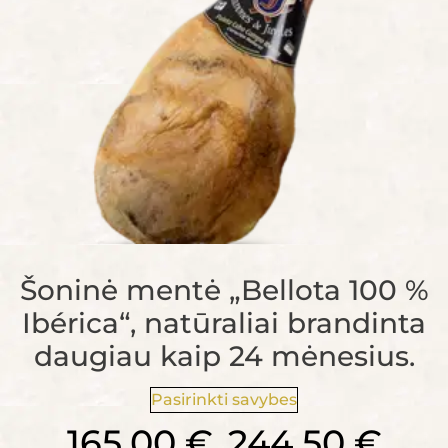
Šoninė mentė „Bellota 100 %
Ibérica“, natūraliai brandinta
daugiau kaip 24 mėnesius.
Pasirinkti savybes
165,00
€
244,50
€