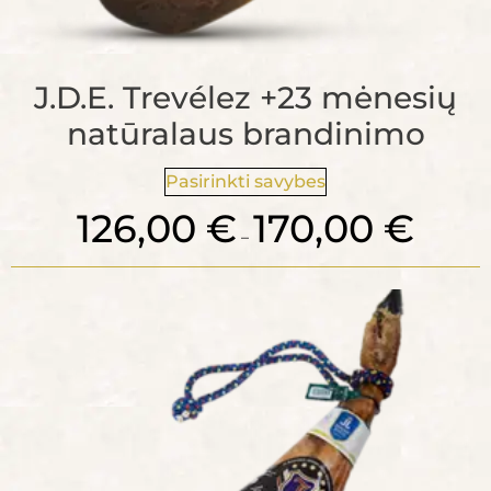
J.D.E. Trevélez +23 mėnesių
natūralaus brandinimo
Pasirinkti savybes
126,00
€
170,00
€
–