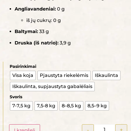
Angliavandeniai:
0 g
iš jų cukrų: 0 g
Baltymai:
33 g
Druska (iš natrio):
3,9 g
Pasirinkimai
Visa koja
Pjaustyta riekelėmis
Iškaulinta
Iškaulinta, supjaustyta gabalėliais
Svoris
7-7,5 kg
7,5-8 kg
8–8,5 kg
8,5–9 kg
-
+
Į krepšelį